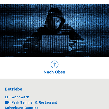
Nach Oben
Betriebe
EPI WohnWerk
EPI Park Seminar & Restaurant
Schenkung Dapples