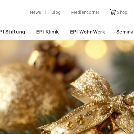
News
Blog
Mediencorner
Shop
PI Stiftung
EPI Klinik
EPI WohnWerk
Semina