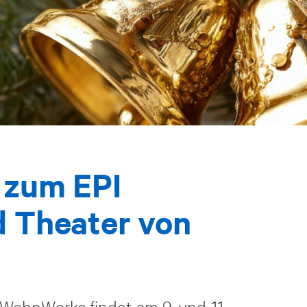
 zum EPI
d Theater von
 WohnWerks findet am 9. und 11.